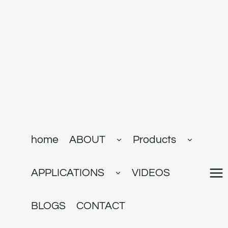
跳
到
内
容
展
展
home
ABOUT
Products
开
开
子
子
菜
菜
展
单
单
APPLICATIONS
VIDEOS
开
子
菜
单
BLOGS
CONTACT